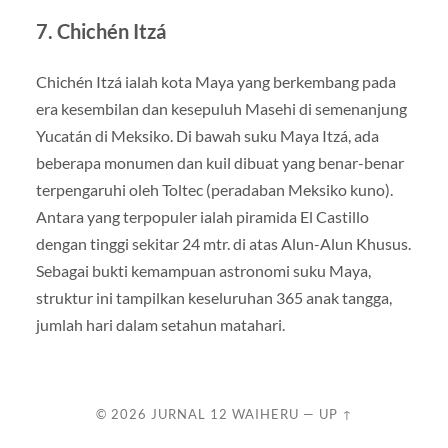
7. Chichén Itzá
Chichén Itzá ialah kota Maya yang berkembang pada
era kesembilan dan kesepuluh Masehi di semenanjung
Yucatán di Meksiko. Di bawah suku Maya Itzá, ada
beberapa monumen dan kuil dibuat yang benar-benar
terpengaruhi oleh Toltec (peradaban Meksiko kuno).
Antara yang terpopuler ialah piramida El Castillo
dengan tinggi sekitar 24 mtr. di atas Alun-Alun Khusus.
Sebagai bukti kemampuan astronomi suku Maya,
struktur ini tampilkan keseluruhan 365 anak tangga,
jumlah hari dalam setahun matahari.
© 2026
JURNAL 12 WAIHERU
—
UP ↑